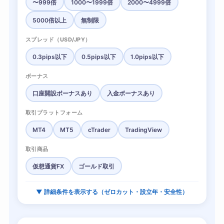
〜999倍
1000〜1999倍
2000〜4999倍
5000倍以上
無制限
スプレッド（USD/JPY）
0.3pips以下
0.5pips以下
1.0pips以下
ボーナス
口座開設ボーナスあり
入金ボーナスあり
取引プラットフォーム
MT4
MT5
cTrader
TradingView
取引商品
仮想通貨FX
ゴールド取引
▼ 詳細条件を表示する（ゼロカット・設立年・安全性）