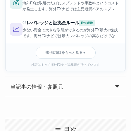
💰
海外FXは取引のたびにスプレッドや手数料というコスト
が発生します。海外FXナビでは主要通貨ペアのスプレッ
ドを口座タイプごとに調べ、取引手数料まで含めた「実質
コスト」で21社を比較しました。
レバレッジと証拠金ルール
03
取引環境
📈
少ない資金で大きな取引ができるのが海外FX最大の魅力
です。海外FXナビでは最大レバレッジの高さだけでな
く、口座残高による制限やロスカット水準まで含めて、実
際の使いやすさを確認しました。
残り5項目をもっと見る
▼
検証はすべて海外FXナビ編集部が行っています
当記事の情報・参照元
目次