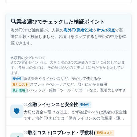
ボーナスの利用制限・サポート対応力を自ら体験
しながら検証し、数値データに基づいた公平な比
較・分析を提供しています。現在も複数の海外
🔍
業者選びでチェックした検証ポイント
FXブローカーおよび仮想通貨FX（レバレッジ取
引）を並行運用しながら、為替・ゴールド・仮想
海外FXナビ編集部が、人気の
海外FX業者21社
を
8つの視点
で実
通貨の各市場でアクティブにトレードを継続中で
際に比較・検証しました。各項目をタップすると検証の中身を確
す。
認できます。
各項目のタグについて
8つの検証ポイントは、大きく次の3つの評価カテゴリに分類していま
す。各項目のタグは、その項目がどのカテゴリに当たるかを示してい
ます。
資金管理やライセンスなど、安心して使えるか
安全性
スプレッドやボーナスなど、取引にかかる費用
取引コスト
レバレッジ・銘柄・ツール・サポートなど、取引のしやすさ
取引環境
金融ライセンスと安全性
01
安全性
🛡️
大切な資金を預ける以上、まず確認すべきは業者の安全性
です。海外FXナビでは「保有ライセンスの信頼度・運営
年数・顧客資金の管理方法・出金トラブルの有無」を軸
に、21社それぞれが安心して使えるかを一社ずつ確認し
取引コスト(スプレッド・手数料)
02
取引コスト
ました。