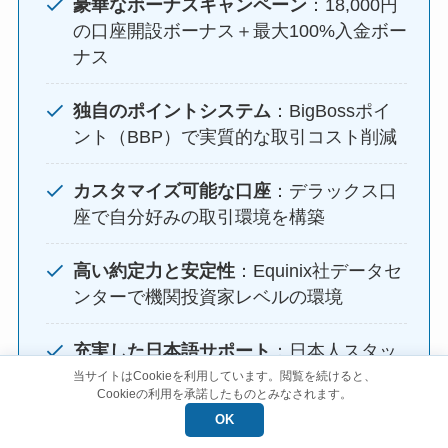
豪華なボーナスキャンペーン
：18,000円
の口座開設ボーナス＋最大100%入金ボー
ナス
独自のポイントシステム
：BigBossポイ
ント（BBP）で実質的な取引コスト削減
カスタマイズ可能な口座
：デラックス口
座で自分好みの取引環境を構築
高い約定力と安定性
：Equinix社データセ
ンターで機関投資家レベルの環境
充実した日本語サポート
：日本人スタッ
フによる迅速で丁寧な対応
当サイトはCookieを利用しています。閲覧を続けると、
Cookieの利用を承諾したものとみなされます。
OK