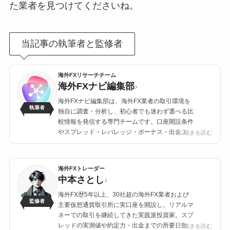
た業者を見つけてくださいね。
当記事の執筆者と監修者
海外FXリサーチチーム
海外FXナビ編集部
›
海外FXナビ編集部は、海外FX業者の取引環境を
執筆者
独自に調査・分析し、初心者でも迷わず選べる比
較情報を発信する専門チームです。口座開設条件
やスプレッド・レバレッジ・ボーナス・出金スピ
…続きを読む
ード・サポート品質を徹底的に検証し、正確で信
頼性の高いコンテンツ提供を使命としています。
海外FXトレーダー
中本さとし
›
海外FX歴5年以上、30社超の海外FX業者および
監修者
主要仮想通貨取引所に実口座を開設し、リアルマ
ネーでの取引を継続してきた実践派投資家。スプ
レッドの実測値や約定力・出金までの所要日数・
...続きを読む