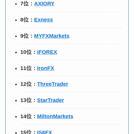
7位：
AXIORY
8位：
Exness
9位：
MYFXMarkets
10位：
iFOREX
11位：
IronFX
12位：
ThreeTrader
13位：
StarTrader
14位：
MiltonMarkets
15位：
IS6FX