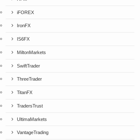
iFOREX
IronFX
IS6FX
MiltonMarkets
SwiftTrader
ThreeTrader
TitanFX
TradersTrust
UltimaMarkets
VantageTrading