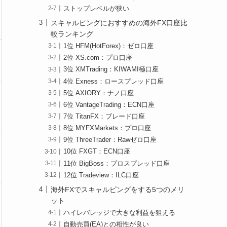
ストップレベルが狭い
スキャルピングにおすすめの海外FX口座比
較ランキング
1位 HFM(HotForex)：ゼロ口座
2位 XS.com：プロ口座
3位 XMTrading：KIWAMI極口座
4位 Exness：ロースプレッド口座
5位 AXIORY：ナノ口座
6位 VantageTrading：ECN口座
7位 TitanFX：ブレード口座
8位 MYFXMarkets：プロ口座
9位 ThreeTrader：Rawゼロ口座
10位 FXGT：ECN口座
11位 BigBoss：プロスプレッド口座
12位 Tradeview：ILC口座
海外FXでスキャルピングをする5つのメリ
ット
ハイレバレッジで大きな利益を狙える
自動売買(EA)との相性が良い