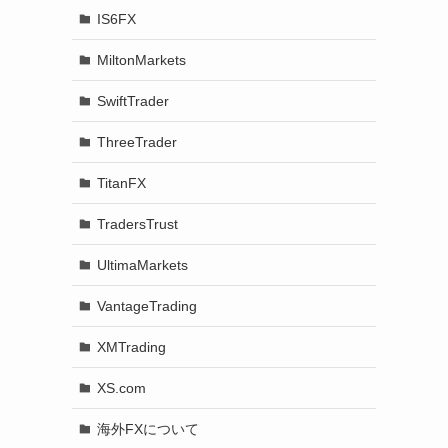
IS6FX
MiltonMarkets
SwiftTrader
ThreeTrader
TitanFX
TradersTrust
UltimaMarkets
VantageTrading
XMTrading
XS.com
海外FXについて