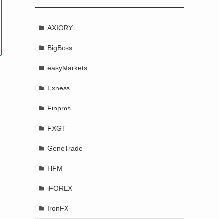
AXIORY
BigBoss
easyMarkets
Exness
Finpros
FXGT
GeneTrade
HFM
iFOREX
IronFX