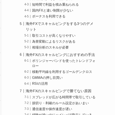
短時間で利益を積み重ねられる
国内FXと違い制限が少ない
ボーナスを利用できる
海外FXでスキャルピングをする3つのデメ
リット
取引コストが高くなりやすい
為替変動によるリスクがある
相場分析のスキルが必要
海外FXのスキャルピングにおすすめの手法
ボリンジャーバンドを使ったトレンドフォ
ロー
移動平均線を利用するゴールデンクロス
GMMAの押し目買い
RSIの活用
海外FXのスキャルピングで勝てない原因
スプレッドが広がる時間帯で取引している
損切り・利確のルール設定があいまい
通信速度や操作速度が遅い
経験が浅いのにハイレバで取引している