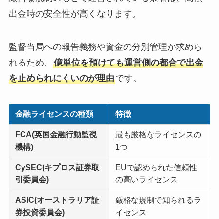
出金時の安全性が高くなります。
監督当局への報告義務や資金の分別管理が求めら
れるため、
億単位を預けても運営側の都合で出金
を止められにくいのが理由
です。
金融ライセンスの種類
特徴
FCA(英国金融行動監視
最も厳格なライセンスの
機構)
1つ
CySEC(キプロス証券取
EUで認められた信頼性
引委員会)
の高いライセンス
ASIC(オーストラリア証
厳格な規制で知られるラ
券投資委員会)
イセンス