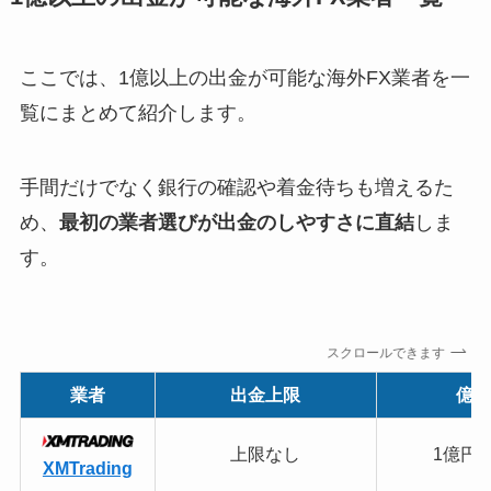
ここでは、1億以上の出金が可能な海外FX業者を一
覧にまとめて紹介します。
手間だけでなく銀行の確認や着金待ちも増えるた
め、
最初の業者選びが出金のしやすさに直結
しま
す。
スクロールできます
業者
出金上限
億単
上限なし
1億円
XMTrading