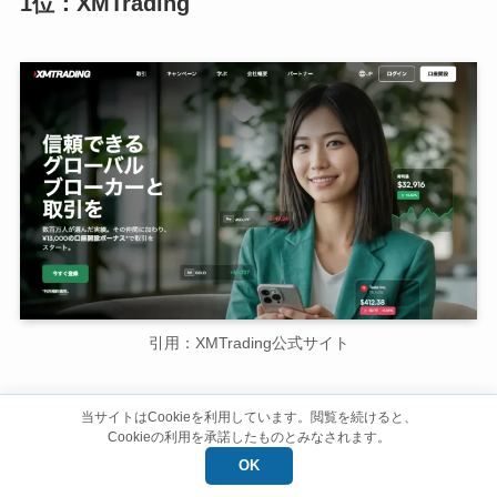
1位：XMTrading
引用：XMTrading公式サイト
設立年
2009年
当サイトはCookieを利用しています。閲覧を続けると、
Cookieの利用を承諾したものとみなされます。
本社所在地
キプロス
OK