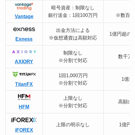
暗号資産：制限なし
大
銀行送金：1回100万円
※数百万
Vantage
出金方法による
1億円超の
※仮想通貨は高額対応
Exness
制限なし
数千万
※分割で対応
AXIORY
1回1,000万円
1億
※分割で対応
TitanFX
上限なし
高額出
※分割で対応
HFM
上限の明示なし
1億円
iFOREX