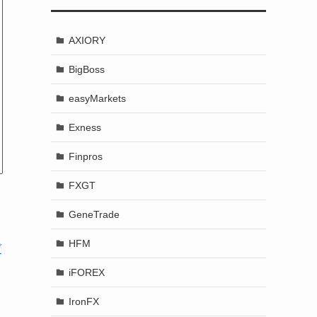
AXIORY
BigBoss
easyMarkets
Exness
Finpros
FXGT
GeneTrade
HFM
グ
iFOREX
IronFX