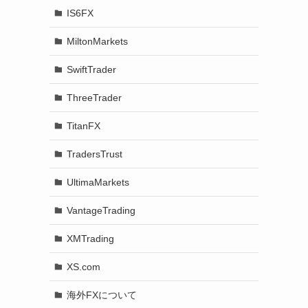
IS6FX
MiltonMarkets
SwiftTrader
ThreeTrader
TitanFX
TradersTrust
UltimaMarkets
VantageTrading
XMTrading
XS.com
海外FXについて