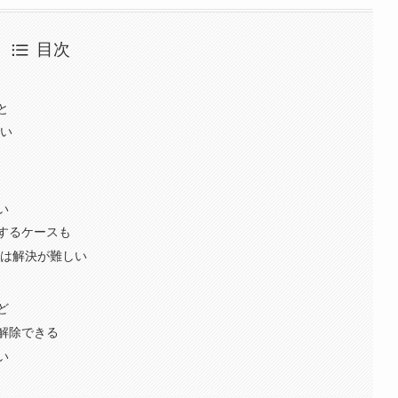
目次
と
ない
い
するケースも
結は解決が難しい
ど
解除できる
い