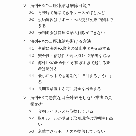
海外FXの口座凍結は解除可能？
再登録で解除できるケースがほとんど
規約違反はサポートへの交渉次第で解除で
きる
強制退会は口座凍結の解除ができない
海外FXの口座凍結を避ける方法
事前に海外FX業者の禁止事項を確認する
安全性・信頼性の高い海外FX業者を選ぶ
海外FXの出金拒否が稼ぎすぎで起こる業
者は避ける
最小ロットでも定期的に取引するようにす
る
長期間放置する前に資金を出金する
海外FXで悪質な口座凍結をしない業者の見
極め方
金融ライセンスを取得している
取引ルールが明確で取引環境の透明性も高
い
豪華すぎるボーナスを提供していない