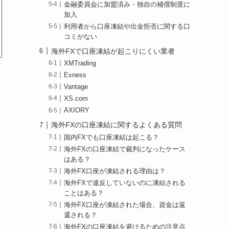
金融委員会に加盟済み・独自の補償制度に
加入
利用者から口座凍結や出金拒否に関する口
コミがない
海外FXで口座凍結が起こりにくい業者
XMTrading
Exness
Vantage
XS.com
AXIORY
海外FXの口座凍結に関するよくある質問
国内FXでも口座凍結は起こる？
海外FXの口座凍結で裁判になったケース
はある？
海外FX口座が凍結される理由は？
海外FXで違反していないのに凍結される
ことはある？
海外FX口座が凍結された場合、資金は返
還される？
海外FXの口座凍結を避けるための注意点