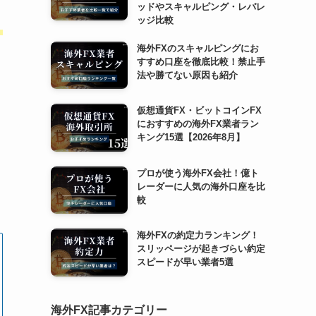
ッドやスキャルピング・レバレ
ッジ比較
、
海外FXのスキャルピングにお
すすめ口座を徹底比較！禁止手
法や勝てない原因も紹介
仮想通貨FX・ビットコインFX
におすすめの海外FX業者ラン
キング15選【2026年8月】
プロが使う海外FX会社！億ト
レーダーに人気の海外口座を比
較
海外FXの約定力ランキング！
スリッページが起きづらい約定
スピードが早い業者5選
海外FX記事カテゴリー